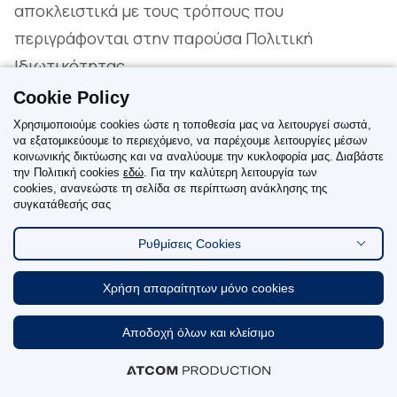
αποκλειστικά με τους τρόπους που
περιγράφονται στην παρούσα Πολιτική
Ιδιωτικότητας.
Cookie Policy
12. Τα δικαιώματά σας
Χρησιμοποιούμε cookies ώστε η τοποθεσία μας να λειτουργεί σωστά,
να εξατομικεύουμε to περιεχόμενο, να παρέχουμε λειτουργίες μέσων
κοινωνικής δικτύωσης και να αναλύουμε την κυκλοφορία μας. Διαβάστε
Έχετε τα ακόλουθα δικαιώματα όσον αφορά τα
την Πολιτική cookies
εδώ
. Για την καλύτερη λειτουργία των
cookies, ανανεώστε τη σελίδα σε περίπτωση ανάκλησης της
δεδομένα προσωπικού χαρακτήρα που
συγκατάθεσής σας
διατηρούμε για εσάς:
Ρυθμίσεις Cookies
1. Να έχετε πρόσβαση στα δεδομένα
Χρήση απαραίτητων μόνο cookies
προσωπικού χαρακτήρα σας. Αυτό σας δίνει τη
Αποδοχή όλων και κλείσιμο
δυνατότητα π.χ. να λάβετε ένα αντίγραφο των
δεδομένων προσωπικού χαρακτήρα που
διατηρούμε για εσάς και να ελέγξετε ότι τα