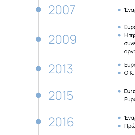
2007
Ένα
Ευρ
2009
Η
πρ
συν
οργ
2013
Ευρ
Ο Κ
2015
Eur
Ευρ
2016
Ένα
Πρώ