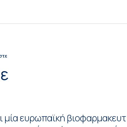
αστε
τε
ι μία ευρωπαϊκή βιοφαρμακευτι