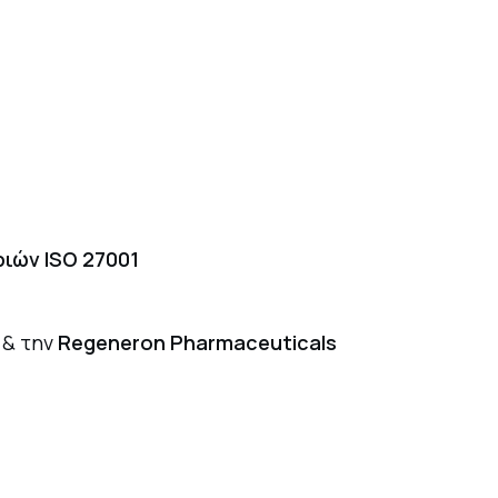
ιών ISO 27001
s
& την
Regeneron Pharmaceuticals