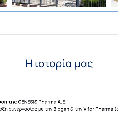
Η ιστορία μας
υση της GENESIS Pharma A.E.
ρξη συνεργασίας με την
Biogen
& την
Vifor Pharma
(