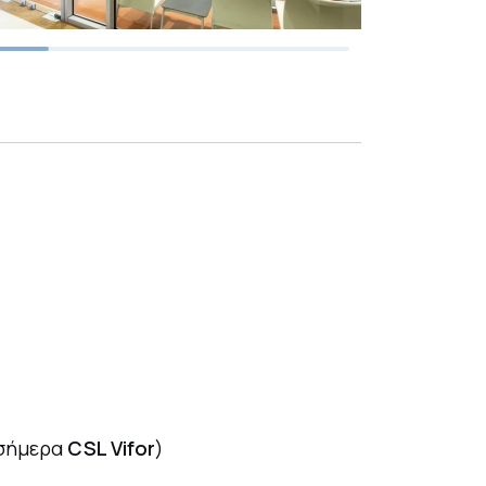
σήμερα
CSL Vifor
)