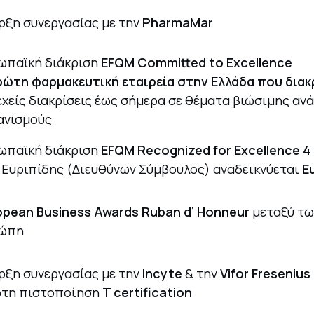
ρξη συνεργασίας με την
PharmaMar
ωπαϊκή διάκριση
EFQM Committed to Excellence
ώτη φαρμακευτική εταιρεία στην Ελλάδα που διακρ
εχείς διακρίσεις έως σήμερα σε θέματα βιώσιμης α
ανισμούς
ωπαϊκή διάκριση
EFQM Recognized for Excellence 4 
. Ευριπίδης (Διευθύνων Σύμβουλος) αναδεικνύεται
E
opean Business Awards Ruban d’ Honneur
μεταξύ τω
ώπη
ρξη συνεργασίας με την
Incyte
& την
Vifor Freseniu
τη πιστοποίηση
T certification