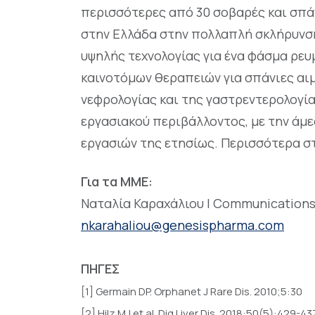
περισσότερες από 30 σοβαρές και σπάν
στην Ελλάδα στην πολλαπλή σκλήρυνση
υψηλής τεχνολογίας για ένα φάσμα ρε
καινοτόμων θεραπειών για σπάνιες αιμ
νεφρολογίας και της γαστρεντερολογία
εργασιακού περιβάλλοντος, με την άμε
εργασιών της ετησίως. Περισσότερα σ
Για τα ΜΜΕ:
Ναταλία Καραχάλιου | Communications 
nkarahaliou@genesispharma.com
ΠΗΓΕΣ
[1] Germain DP. Orphanet J Rare Dis. 2010;5:30
[2] Hilz MJ et al. Dig Liver Dis. 2018:50(5):429-43