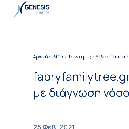
Αρχική σελίδα
Τα νέα μας
Δελτία Τύπου
fabryfamilytree.
με διάγνωση νόσου
25 Φεβ. 2021