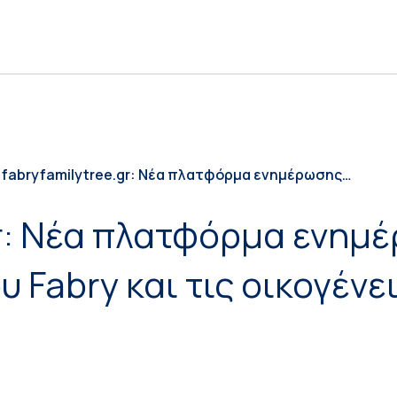
fabryfamilytree.gr: Νέα πλατφόρμα ενημέρωσης
για άτομα με διάγνωση νόσου Fabry και τις
οικογένειές τους
gr: Νέα πλατφόρμα ενημ
 Fabry και τις οικογένε