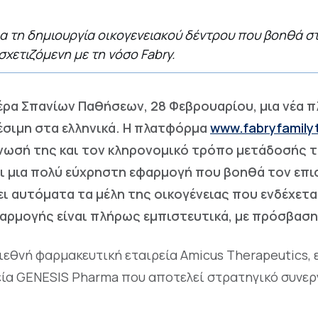
ια τη δημιουργία οικογενειακού δέντρου που βοηθά 
χετιζόμενη με τη νόσο Fabry.
έρα Σπανίων Παθήσεων, 28 Φεβρουαρίου, μια νέα 
θέσιμη στα ελληνικά. Η πλατφόρμα
www.fabryfamily
γνωσή της και τον κληρονομικό τρόπο μετάδοσής τ
ει μια πολύ εύχρηστη εφαρμογή που βοηθά τον επι
ει αυτόματα τα μέλη της οικογένειας που ενδέχετ
εφαρμογής είναι πλήρως εμπιστευτικά, με πρόσβασ
εθνή φαρμακευτική εταιρεία Amicus Therapeutics, 
εία GENESIS Pharma που αποτελεί στρατηγικό συνερ