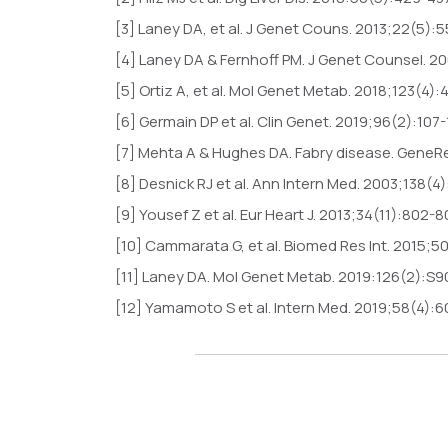
[3] Laney DA, et al. J Genet Couns. 2013;22(5):
[4] Laney DA & Fernhoff PM. J Genet Counsel. 2
[5] Ortiz A, et al. Mol Genet Metab. 2018;123(4)
[6] Germain DP et al. Clin Genet. 2019;96(2):107-
[7] Mehta A & Hughes DA. Fabry disease. GeneRe
[8] Desnick RJ et al. Ann Intern Med. 2003;138(4
[9] Yousef Z et al. Eur Heart J. 2013;34(11):802-
[10] Cammarata G, et al. Biomed Res Int. 2015;
[11] Laney DA. Mol Genet Metab. 2019:126(2):S9
[12] Yamamoto S et al. Intern Med. 2019;58(4):