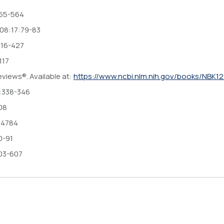
555-564
008:17:79-83
:416-427
117
views®. Available at:
https://www.ncbi.nlm.nih.gov/books/NBK1
):338-346
808
504784
0-91
603-607