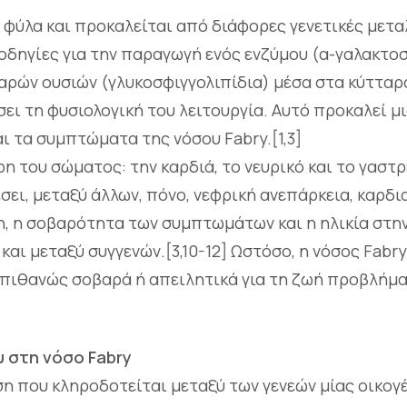
ο φύλα και προκαλείται από διάφορες γενετικές μετα
οδηγίες για την παραγωγή ενός ενζύμου (α-γαλακτοσ
ών ουσιών (γλυκοσφιγγολιπίδια) μέσα στα κύτταρα
σει τη φυσιολογική του λειτουργία. Αυτό προκαλεί 
ι τα συμπτώματα της νόσου Fabry.[1,3]
η του σώματος: την καρδιά, το νευρικό και το γαστρ
σει, μεταξύ άλλων, πόνο, νεφρική ανεπάρκεια, καρδι
ωση, η σοβαρότητα των συμπτωμάτων και η ηλικία στη
αι μεταξύ συγγενών.[3,10-12] Ωστόσο, η νόσος Fabry
ιθανώς σοβαρά ή απειλητικά για τη ζωή προβλήματα
υ στη νόσο Fabry
ση που κληροδοτείται μεταξύ των γενεών μίας οικογέν