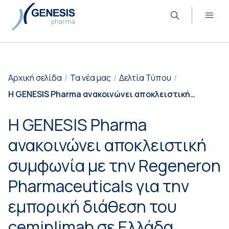
Αρχική σελίδα
Τα νέα μας
Δελτία Τύπου
Η GENESIS Pharma ανακοινώνει αποκλειστική
συμφωνία με την Regeneron Pharmaceuticals για
την εμπορική διάθεση του cemiplimab σε Ελλάδα,
Η GENESIS Pharma
Κύπρο και Μάλτα
ανακοινώνει αποκλειστική
συμφωνία με την Regeneron
Pharmaceuticals για την
εμπορική διάθεση του
cemiplimab σε Ελλάδα,