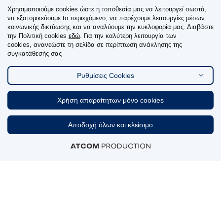
Χρησιμοποιούμε cookies ώστε η τοποθεσία μας να λειτουργεί σωστά,
να εξατομικεύουμε to περιεχόμενο, να παρέχουμε λειτουργίες μέσων
κοινωνικής δικτύωσης και να αναλύουμε την κυκλοφορία μας. Διαβάστε
ΑΝΑΦΟΡΑ ΑΝΕΠΙΘΥΜΗΤΩΝ ΕΝΕΡΓΕΙΩΝ
την Πολιτική cookies
εδώ
. Για την καλύτερη λειτουργία των
ΦΑΡΜΑΚΩΝ
cookies, ανανεώστε τη σελίδα σε περίπτωση ανάκλησης της
συγκατάθεσής σας
Στοιχεία επικοινωνίας αναφορών
Ρυθμίσεις Cookies
ΑΚΟΛΟΥΘΗΣΤΕ ΜΑΣ
Χρήση απαραίτητων μόνο cookies
Linkedin
Αποδοχή όλων και κλείσιμο
ΠΙΣΤΟΠΟΙΗΣΕΙΣ & ΒΡΑΒΕΙΑ
ΣΥΜΜΕΤΟΧΕΣ ΣΕ ΦΟΡΕΙΣ